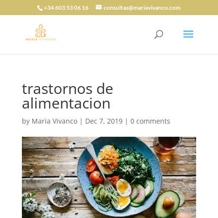
+34 603 53 06 16
consultas@mariavivanco.com
trastornos de
alimentacion
by
Maria Vivanco
|
Dec 7, 2019
|
0 comments