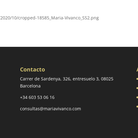
s/2020/10/cropped-18585_Maria-Vivanco_SS2.png
Contacto
Carrer de Sardenya, 326, entresuelo 3, 08025
Barcelona
+34 603 53 06 16
consultas@mariavivanco.com