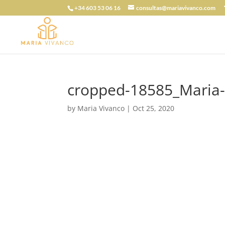
+34 603 53 06 16
consultas@mariavivanco.com
cropped-18585_Maria-
by
Maria Vivanco
|
Oct 25, 2020